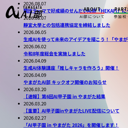
2026.08.07
ABOUT
PART
競技テーマで好成績のせんだいAI部「HEKAFI」
AI部について
参加校
2026.08.07
靜宜大學との包括連携協定を締結しました
2026.06.05
生成AIを使って未来のアイデアを描こう！「やまが
2026.06.02
令和8年度総会を実施しました
2026.04.09
生成AI体験講座「推しキャラを作ろう」開催！
2026.04.09
やまがたAI部 キックオフ開催のお知らせ
2026.03.20
【速報】第6回AI甲子園 in やまがた結果
2026.03.20
【重要】AI甲子園inやまがたLIVE配信について
2026.02.27
「AI甲子園 in やまがた 2026」を開催します！