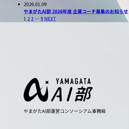
2026.01.09
やまがたAI部 2026年度 企業コーチ募集のお知らせ
投
1
2
3
…
9
NEXT
稿
の
ペ
ー
ジ
送
り
やまがたAI部運営コンソーシアム事務局