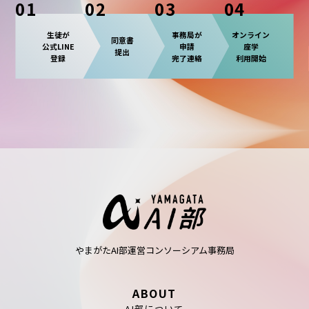
01
02
03
04
生徒が
事務局が
オンライン
同意書
公式LINE
申請
座学
提出
登録
完了連絡
利用開始
やまがたAI部運営コンソーシアム事務局
ABOUT
AI部について