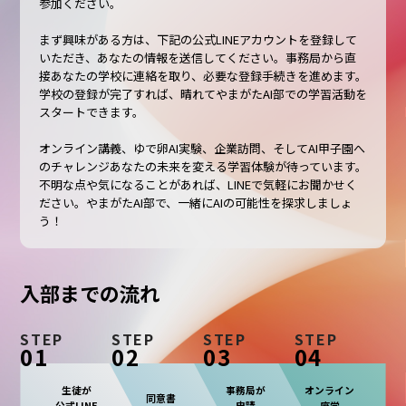
参加ください。
まず興味がある方は、下記の公式LINEアカウントを登録して
いただき、あなたの情報を送信してください。事務局から直
接あなたの学校に連絡を取り、必要な登録手続きを進めます。
学校の登録が完了すれば、晴れてやまがたAI部での学習活動を
スタートできます。
オンライン講義、ゆで卵AI実験、企業訪問、そしてAI甲子園へ
のチャレンジ――あなたの未来を変える学習体験が待っています。
不明な点や気になることがあれば、LINEで気軽にお聞かせく
ださい。やまがたAI部で、一緒にAIの可能性を探求しましょ
う！
入部までの流れ
STEP
STEP
STEP
STEP
01
02
03
04
生徒が
事務局が
オンライン
同意書
公式LINE
申請
座学