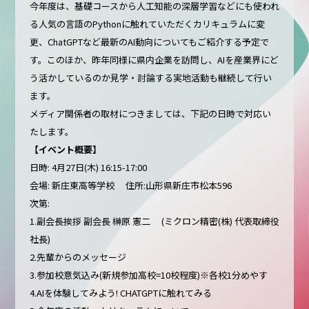
今年度は、基礎コースから人工知能の深層学習などにも使われ
る人気の言語のPythonに触れていただくカリキュラムに変
更、ChatGPTなど最新のAI動向についてもご紹介する予定で
す。このほか、昨年同様に県内企業を訪問し、AIを産業界にど
う活かしているのか見学・討論する実地活動も継続して行い
ます。
メディア関係者の取材につきましては、下記の日時で対応い
たします。
【イベント概要】
日時: 4月27日(木) 16:15-17:00
会場: 新庄東高等学校 住所:山形県新庄市松本596
次第:
1.副会長挨拶 副会長 榊原 憲二 (ミクロン精密(株) 代表取締役
社長)
2.先輩からのメッセージ
3.参加校意気込み(新規参加高校=10校程度)※各校1分めやす
4.AIを体験してみよう! CHATGPTに触れてみる