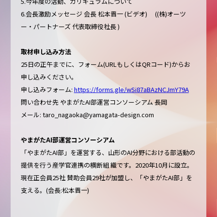
5.今年度の活動、カリキュラムについて
6.会長激励メッセージ 会長 松本晋一 (ビデオ) ((株)オーツ
ー・パートナーズ 代表取締役社長 )
取材申し込み方法
25日の正午までに、フォーム(URLもしくはQRコード)からお
申し込みください。
申し込みフォーム:
https://forms.gle/wSi87aBAzNCJmY79A
問い合わせ先 やまがたAI部運営コンソーシアム 長岡
メール: taro_nagaoka@yamagata-design.com
やまがたAI部運営コンソーシアム
「やまがたAI部」を運営する、山形のAI分野における部活動の
提供を行う産学官連携の横断組 織です。2020年10月に設立。
現在正会員25社 賛助会員29社が加盟し、「やまがたAI部」を
支える。(会長:松本晋一)