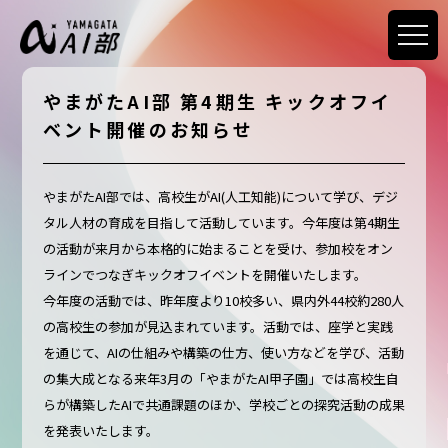
やまがたAI部 第4期生 キックオフイ
ベント開催のお知らせ
やまがたAI部では、高校生がAI(人工知能)について学び、デジ
タル人材の育成を目指して活動しています。今年度は第4期生
の活動が来月から本格的に始まることを受け、参加校をオン
ラインでつなぎキックオフイベントを開催いたします。
今年度の活動では、昨年度より10校多い、県内外44校約280人
の高校生の参加が見込まれています。活動では、座学と実践
を通じて、AIの仕組みや構築の仕方、使い方などを学び、活動
の集大成となる来年3月の「やまがたAI甲子園」では高校生自
らが構築したAIで共通課題のほか、学校ごとの探究活動の成果
を発表いたします。