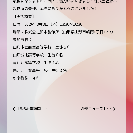
最後になりますが、今回ご協力いただきました株式会社鈴木
製作所の皆様、本当にありがとうございました！
【実施概要】
日時：2024年8月8日（木）13:30〜16:30
場所：株式会社鈴木製作所（山形県山形市嶋南1丁目12-7）
参加高校：
山形市立商業高等学校 生徒５名
山形城北高等学校 生徒６名
寒河江高等学校 生徒４名
寒河江工業高等学校 生徒３名
引率教諭 ４名
【8/6企業訪問：ハイメカ株式会社】世界トップシェアの技術に触れ、未来を描く①
【AI部ニュース】山形県のAI教育を加速！やまがたAI部とLINEヤフー、キラメックス3社が協定締結
投稿ナビゲーション