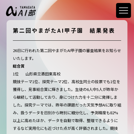
第二回やまがたAI甲子園 結果発表
26日に行われた第二回やまがたAI甲子園の審査結果をお知らせ
いたします。
総合賞
1位 山形県立酒田東高校
競技テーマ1位、探究テーマ2位、高校生同士の投票でも1位を
獲得し、見事総合賞に輝きました。生徒の6人中5人が昨年か
ら継続して活動しており、身につけた力を十二分に発揮しま
した。探究テーマでは、昨年の課題だった天気予想AIに取り組
み、扱うデータを日別から時別に細分化し、予測精度も82%
以上に高めたほか、データを自動で取得、整理できるように
するなど実用化にも近づけた点が高く評価されました。競技