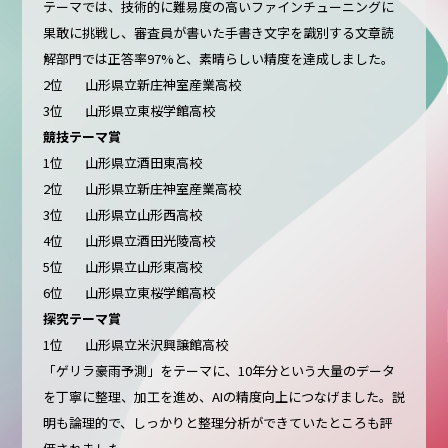
テーマでは、技術的に難易度の高いファインチューニングに
果敢に挑戦し、審査員が書いた手書き文字を識別する文章読
解部門では正答率97%と、素晴らしい精度を達成しました。
2位 山形県立新庄神室産業高校
3位 山形県立東桜学館高校
競技テーマ賞
1位 山形県立酒田東高校
2位 山形県立新庄神室産業高校
3位 山形県立山形西高校
4位 山形県立酒田光陵高校
5位 山形県立山形東高校
6位 山形県立東桜学館高校
探究テーマ賞
1位 山形県立米沢興譲館高校
「ゲリラ豪雨予測」をテーマに、10年分という大量のデータ
を丁寧に整理、加工を進め、AIの精度向上につなげました。説
明も論理的で、しっかりと整理分析ができていたところも評